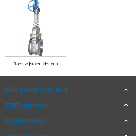
Roestvrijstalen kleppen
WSV handmatige klep
TZNT-regelklep
Klepmateriaal