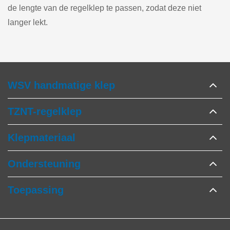
de lengte van de regelklep te passen, zodat deze niet
langer lekt.
WSV handmatige klep
TZNT-regelklep
Klepmateriaal
Ondersteuning
Toepassing