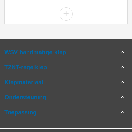
+
WSV handmatige klep
TZNT-regelklep
Klepmateriaal
Ondersteuning
Toepassing