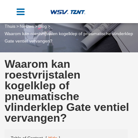
Thuis
Nieuws
Blog
Waarom kan roestvrijstalen kogelklep of pneumatische vlinderklep
Gate ventiel vervangen?
Waarom kan
roestvrijstalen
kogelklep of
pneumatische
vlinderklep Gate ventiel
vervangen?
Table of Content
[
Hide
]