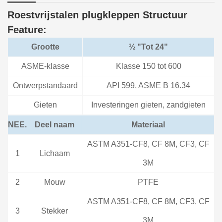
Roestvrijstalen plugkleppen Structuur
Feature:
Grootte
½ "Tot 24"
ASME-klasse
Klasse 150 tot 600
Ontwerpstandaard
API 599, ASME B 16.34
Gieten
Investeringen gieten, zandgieten
NEE.
Deel naam
Materiaal
ASTM A351-CF8, CF 8M, CF3, CF
1
Lichaam
3M
2
Mouw
PTFE
ASTM A351-CF8, CF 8M, CF3, CF
3
Stekker
3M