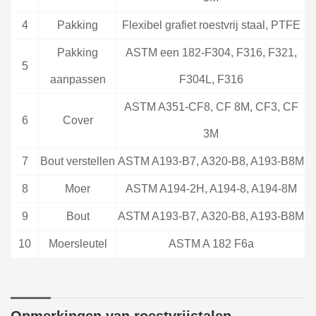
4
Pakking
Flexibel grafiet roestvrij staal, PTFE
Pakking
ASTM een 182-F304, F316, F321,
5
aanpassen
F304L, F316
ASTM A351-CF8, CF 8M, CF3, CF
6
Cover
3M
7
Bout verstellen
ASTM A193-B7, A320-B8, A193-B8M
8
Moer
ASTM A194-2H, A194-8, A194-8M
9
Bout
ASTM A193-B7, A320-B8, A193-B8M
10
Moersleutel
ASTM A 182 F6a