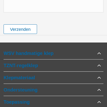
Verzenden
WSV handmatige klep
TZNT-regelklep
Klepmateriaal
Ondersteuning
Toepassing