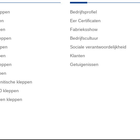
eppen
Bedrijfsprofiel
en
Eer Certificaten
pen
Fabrieksshow
leppen
Bedrijfscultuur
ppen
Sociale verantwoordelijkheid
pen
Klanten
leppen
Getuigenissen
pen
nitische kleppen
 kleppen
alen kleppen