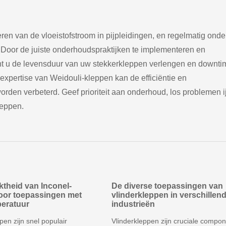
eren van de vloeistofstroom in pijpleidingen, en regelmatig ond
. Door de juiste onderhoudspraktijken te implementeren en
t u de levensduur van uw stekkerkleppen verlengen en downti
expertise van Weidouli-kleppen kan de efficiëntie en
den verbeterd. Geef prioriteit aan onderhoud, los problemen i
leppen.
ktheid van Inconel-
De diverse toepassingen van
oor toepassingen met
vlinderkleppen in verschillen
eratuur
industrieën
pen zijn snel populair
Vlinderkleppen zijn cruciale compo