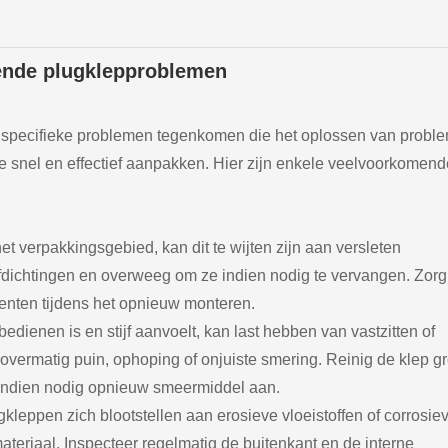
ende plugklepproblemen
specifieke problemen tegenkomen die het oplossen van probl
e snel en effectief aanpakken. Hier zijn enkele veelvoorkomend
het verpakkingsgebied, kan dit te wijten zijn aan versleten
e afdichtingen en overweeg om ze indien nodig te vervangen. Zorg
enten tijdens het opnieuw monteren.
bedienen is en stijf aanvoelt, kan last hebben van vastzitten of
overmatig puin, ophoping of onjuiste smering. Reinig de klep g
 indien nodig opnieuw smeermiddel aan.
gkleppen zich blootstellen aan erosieve vloeistoffen of corrosie
ateriaal. Inspecteer regelmatig de buitenkant en de interne