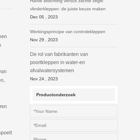
Harde afdichting versus zachte zegel
vlinderkleppen: de juiste keuze maken
Dec 05 , 2023
Werkingsprincipe van controlekleppen
een
Nov 29 , 2023
e
De rol van fabrikanten van
poortkleppen in water-en
afvalwatersystemen
van
Nov 24 , 2023
en,
Productonderzoek
eren
spoelt