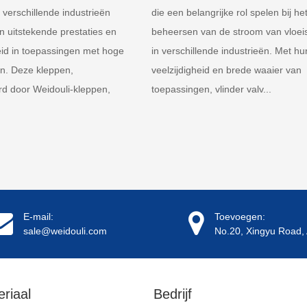
verschillende industrieën
die een belangrijke rol spelen bij he
 uitstekende prestaties en
beheersen van de stroom van vloeis
d in toepassingen met hoge
in verschillende industrieën. Met hu
n. Deze kleppen,
veelzijdigheid en brede waaier van
d door Weidouli-kleppen,
toepassingen, vlinder valv...
E-mail:
Toevoegen:
sale@weidouli.com
No.20, Xingyu Road, 
riaal
Bedrijf