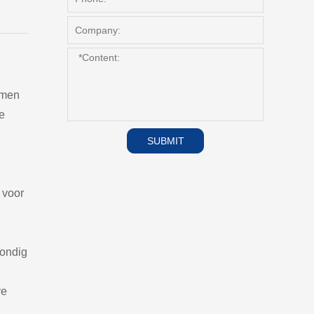
emen
e
SUBMIT
 voor
rondig
ve