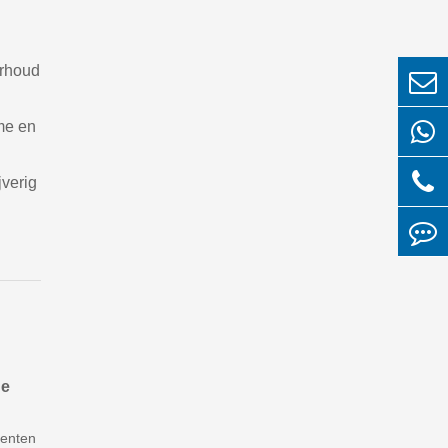
erhoud
me en
jverig
de
nenten