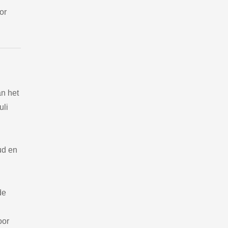
or
n het
uli
ud en
de
oor