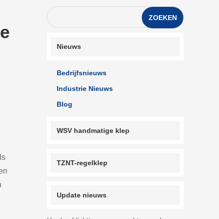
ZOEKEN
le
Nieuws
Bedrijfsnieuws
Industrie Nieuws
Blog
WSV handmatige klep
ls
TZNT-regelklep
sen
n
Update nieuws