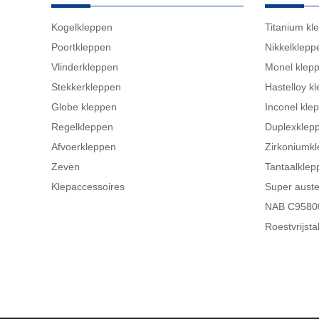
Kogelkleppen
Titanium kl
Poortkleppen
Nikkelklepp
Vlinderkleppen
Monel klep
Stekkerkleppen
Hastelloy k
Globe kleppen
Inconel kle
Regelkleppen
Duplexklep
Afvoerkleppen
Zirkoniumk
Zeven
Tantaalklep
Klepaccessoires
Super auste
NAB C95800
Roestvrijst