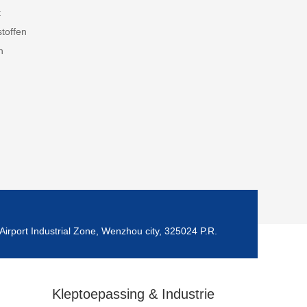
t
toffen
n
Airport Industrial Zone, Wenzhou city, 325024 P.R.
Kleptoepassing & Industrie