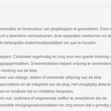
prestaties en levensduur van plugkleppen te garanderen. Door 
unt u downtime minimaliseren, dure reparaties voorkomen en d
le belangrijke onderhoudspraktijken om aan te houden:
leppen. Controleer regelmatig en zorg voor een goede smering 
tingsoppervlakken. Smeermiddelen helpen wrijving te verminder
 werking van de klep.
nen van slijtage, lekken of verkeerde uitlijning van de klep
ppervlakken en de integriteit van de plug. Het vroegtijdig detect
en en kostbare tijd en middelen besparen.
om vuil, sediment of ongewenste stoffen te verwijderen die de
schikte reinigingsoplosmiddelen en zorg ervoor dat u grondig 