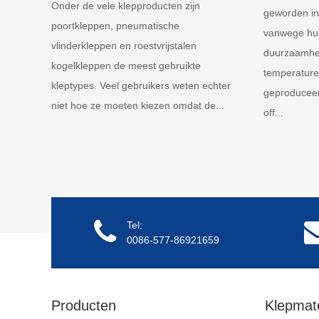
Onder de vele klepproducten zijn
geworden in 
poortkleppen, pneumatische
vanwege hun
vlinderkleppen en roestvrijstalen
duurzaamhei
kogelkleppen de meest gebruikte
temperature
kleptypes. Veel gebruikers weten echter
geproduceer
niet hoe ze moeten kiezen omdat de...
off...
Tel:
0086-577-86921659
Producten
Klepmate