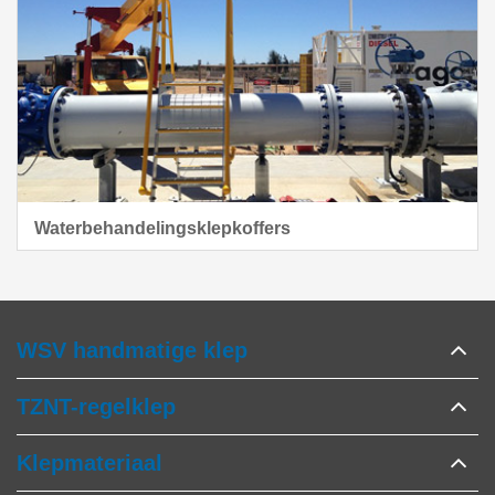
Waterbehandelingsklepkoffers
WSV handmatige klep
TZNT-regelklep
Klepmateriaal